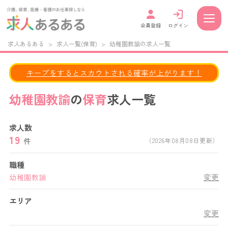
会員登録
ログイン
求人あるある
>
求人一覧(保育)
>
幼稚園教諭の求人一覧
キープをするとスカウトされる確率が上がります！
幼稚園教諭
の
保育
求人一覧
求人数
19
件
（2026年08月08日更新）
職種
変更
幼稚園教諭
エリア
変更