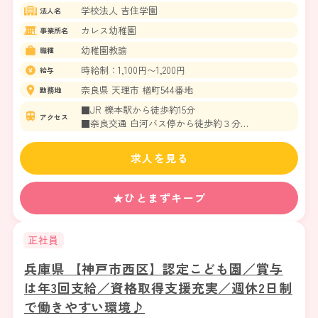
学校法人 吉住学園
法人名
カレス幼稚園
事業所名
幼稚園教諭
職種
時給制：1,100円〜1,200円
給与
奈良県 天理市 楢町544番地
勤務地
■JR 櫟本駅から徒歩約15分
アクセス
■奈良交通 白河バス停から徒歩約３分
＊車通勤OK
求人を見る
★ひとまずキープ
正社員
兵庫県 【神戸市西区】認定こども園／賞与
は年3回支給／資格取得支援充実／週休2日制
で働きやすい環境♪