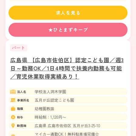
JR南武線 武蔵中原駅
JR南武線 武蔵新城駅
求人を見る
★ひとまずキープ
パート
広島県 【広島市佐伯区】認定こども園／週3
日～勤務OK／1日4時間で扶養内勤務も可能
／育児休業取得実績あり！
学校法人洞木学園
法人名
五月が丘認定こども園
事業所名
幼稚園教諭
職種
時給制：1,120円〜
給与
広島県 広島市佐伯区 五月が丘3-25-10
勤務地
マイカー通勤OK！無料駐車場完備☆