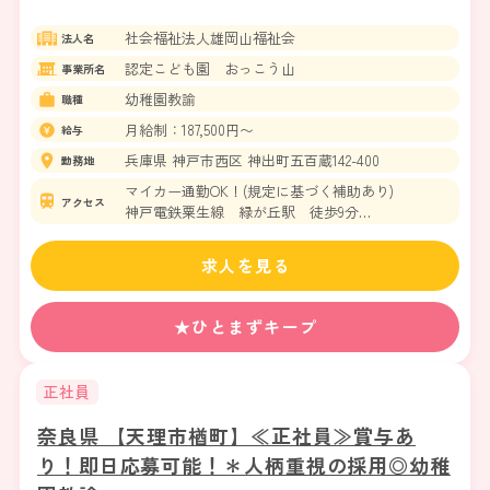
社会福祉法人雄岡山福祉会
法人名
認定こども園 おっこう山
事業所名
幼稚園教諭
職種
月給制：187,500円〜
給与
兵庫県 神戸市西区 神出町五百蔵142-400
勤務地
マイカー通勤OK！(規定に基づく補助あり)
アクセス
神戸電鉄粟生線 緑が丘駅 徒歩9分
神戸電鉄粟生線 広野ゴルフ場前駅 徒歩14分
求人を見る
★ひとまずキープ
正社員
奈良県 【天理市楢町】≪正社員≫賞与あ
り！即日応募可能！＊人柄重視の採用◎幼稚