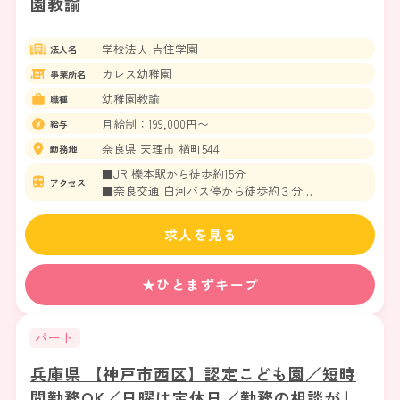
園教諭
学校法人 吉住学園
法人名
カレス幼稚園
事業所名
幼稚園教諭
職種
月給制：199,000円〜
給与
奈良県 天理市 楢町544
勤務地
■JR 櫟本駅から徒歩約15分
アクセス
■奈良交通 白河バス停から徒歩約３分
＊車通勤OK
求人を見る
★ひとまずキープ
パート
兵庫県 【神戸市西区】認定こども園／短時
間勤務OK／日曜は定休日／勤務の相談がし