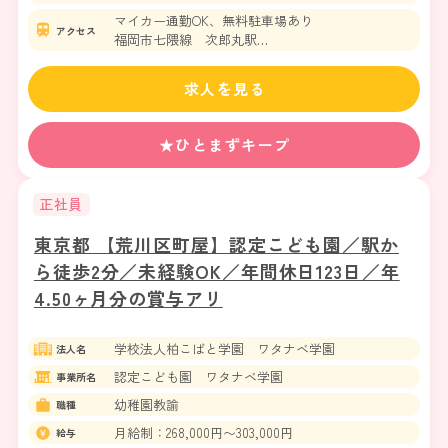
マイカー通勤OK、無料駐車場あり
アクセス
福岡市七隈線 次郎丸駅
福岡市七隈線 橋本駅
西鉄バス 小田部5丁目バス停から徒歩3分
求人を見る
★ひとまずキープ
正社員
東京都 【荒川区町屋】認定こども園／駅か
ら徒歩2分／未経験OK／年間休日123日／年
4.50ヶ月分の賞与アリ
学校法人柏こばと学園 ワタナベ学園
法人名
認定こども園 ワタナベ学園
事業所名
幼稚園教諭
職種
月給制：268,000円〜303,000円
給与