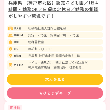
兵庫県 【神戸市北区】認定こども園／1日4
時間～勤務OK／日曜は定休日／勤務の相談
がしやすい環境です！
社会福祉法人雄岡山福祉会
法人名
認定こども園 鈴蘭台北町こども園
事業所名
幼稚園教諭
職種
時給制：1,116円〜
給与
兵庫県 神戸市北区 鈴蘭台北町6-1-18
勤務地
マイカー通勤OK！(規定に基づく補助あり)
アクセス
神戸電鉄有馬線 鈴蘭台駅 徒歩12分
神戸電鉄粟生線 鈴蘭台駅 徒歩12分
求人を見る
★ひとまずキープ
正社員