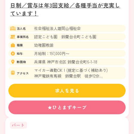
日制／賞与は年3回支給／各種手当が充実し
ています！
社会福祉法人雄岡山福祉会
法人名
認定こども園 鈴蘭台北町こども園
事業所名
幼稚園教諭
職種
月給制：197,000円〜
給与
兵庫県 神戸市北区 鈴蘭台北町6-1-18
勤務地
マイカー通勤OK！(規定に基づく補助あり)
アクセス
神戸電鉄有馬線 鈴蘭台駅 徒歩12分
神戸電鉄粟生線 鈴蘭台駅 徒歩12分
求人を見る
★ひとまずキープ
パート