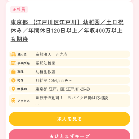
正社員
東京都 【江戸川区江戸川】幼稚園／土日祝
休み／年間休日120日以上／年収400万以上
も期待
宗教法人 西光寺
法人名
聖明幼稚園
事業所名
幼稚園教諭
職種
月給制：254,883円〜
給与
東京都 江戸川区 江戸川1-26-29
勤務地
自転車通勤可！ ※バイク通勤は応相談
アクセス
都営新宿線 瑞江駅 徒歩15分
東京メトロ東西線 南行徳駅から江戸川スポーツラ
求人を見る
ンド行きバス 「東部区民館入口」 または 「江
戸川一丁目」下車徒歩７分ほど
★ひとまずキープ