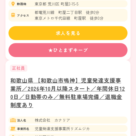
東京都 荒川区 町屋2-15-5
勤務地
都電荒川線 町屋二丁目駅 徒歩2分
アクセス
東京メトロ千代田線 町屋駅 徒歩3分
求人を見る
★ひとまずキープ
正社員
和歌山県 【和歌山市鳴神】児童発達支援事
業所／2026年10月以降スタート／年間休日12
0日／日勤帯のみ／無料駐車場完備／退職金
制度あり
株式会社 カナリア
法人名
児童発達支援事業所リズムジカ
事業所名