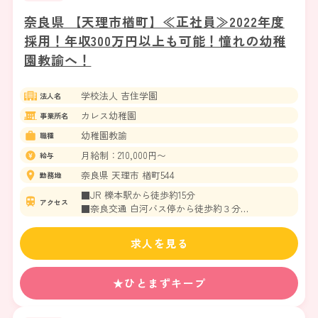
奈良県 【天理市楢町】≪正社員≫2022年度
採用！年収300万円以上も可能！憧れの幼稚
園教諭へ！
学校法人 吉住学園
法人名
カレス幼稚園
事業所名
幼稚園教諭
職種
月給制：210,000円〜
給与
奈良県 天理市 楢町544
勤務地
■JR 櫟本駅から徒歩約15分
アクセス
■奈良交通 白河バス停から徒歩約３分
＊車通勤OK
求人を見る
★ひとまずキープ