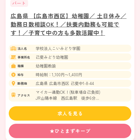
パート
広島県 【広島市西区】幼稚園／ 土日休み／
勤務日数相談OK！／扶養内勤務も可能で
す！／子育て中の方も多数活躍中！
学校法人こいみどり学園
法人名
己斐みどり幼稚園
事業所名
幼稚園教諭
職種
時給制：1,100円〜1,400円
給与
広島県 広島市西区 己斐中1-8-44
勤務地
マイカー通勤OK！(駐車場自己負担)
アクセス
JR山陽本線 西広島駅 徒歩6分
広島電鉄宮島線 広電西広島駅 徒歩7分
求人を見る
★ひとまずキープ