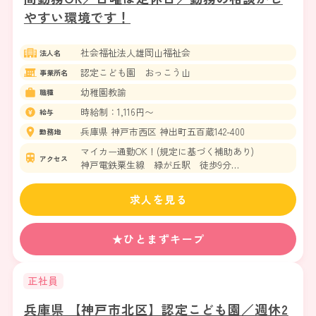
やすい環境です！
社会福祉法人雄岡山福祉会
法人名
認定こども園 おっこう山
事業所名
幼稚園教諭
職種
時給制：1,116円〜
給与
兵庫県 神戸市西区 神出町五百蔵142-400
勤務地
マイカー通勤OK！(規定に基づく補助あり)
アクセス
神戸電鉄粟生線 緑が丘駅 徒歩9分
神戸電鉄粟生線 広野ゴルフ場前駅 徒歩14分
求人を見る
★ひとまずキープ
正社員
兵庫県 【神戸市北区】認定こども園／週休2