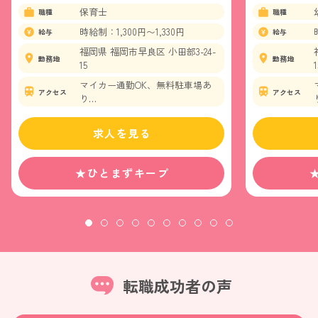
保育士
職種
職種
時給制：1,300円〜1,330円
給与
給与
福岡県 福岡市早良区 小田部3-24-
勤務地
勤務地
15
1
マイカー通勤OK、無料駐車場あ
アクセス
アクセス
り
福岡市七隈線 次郎丸駅
福岡市七隈線 橋本駅
求人を見る
西鉄バス 小田部5丁目バス停か
ら徒歩3分
★ひとまずキープ
転職成功者の声