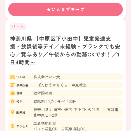
★ひとまずキープ
パート
神奈川県 【中原区下小田中】児童発達支
援・放課後等デイ／未経験・ブランクでも安
心／賞与あり／午後からの勤務OKです！／1
日4時間～
株式会社いい食
法人名
こぱんはうすさくら 中原教室
事業所名
幼稚園教諭
職種
時給制：1,250円〜1,400円
給与
神奈川県 川崎市中原区 下小田中5-11-21 東計電
勤務地
算中原ビル2階
車通勤応相談
アクセス
バイク通勤OK・自転車通勤OK