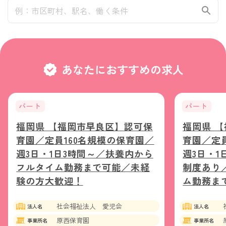
あなたにおすすめの求人
パート
パート
福岡県 【福岡市早良区】認可保
福岡県 
育園／定員160名規模の保育園／
育園／定員
週3日・1日3時間～／扶養内から
週3日・1
フルタイム勤務まで可能／未経
制度あり
験の方大歓迎！
ム勤務ま
社会福祉法人 愛児会
法人名
法人名
原西保育園
事業所名
事業所名