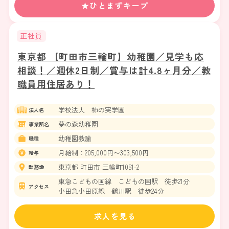
★ひとまずキープ
正社員
東京都 【町田市三輪町】幼稚園／見学も応
相談！／週休2日制／賞与は計4.8ヶ月分／教
職員用住居あり！
学校法人 柿の実学園
法人名
夢の森幼稚園
事業所名
幼稚園教諭
職種
月給制：205,000円〜303,500円
給与
東京都 町田市 三輪町1051-2
勤務地
東急こどもの国線 こどもの国駅 徒歩21分
アクセス
小田急小田原線 鶴川駅 徒歩24分
求人を見る