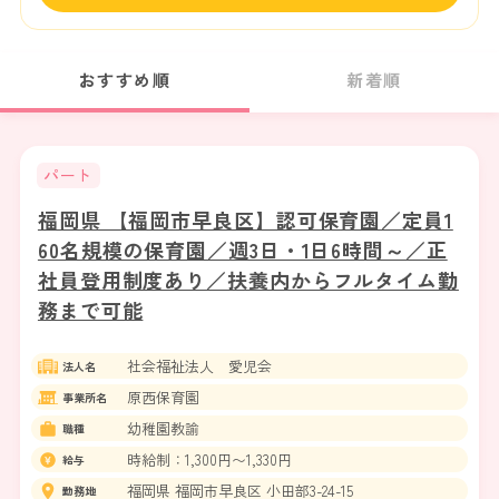
おすすめ順
新着順
パート
福岡県 【福岡市早良区】認可保育園／定員1
60名規模の保育園／週3日・1日6時間～／正
社員登用制度あり／扶養内からフルタイム勤
務まで可能
社会福祉法人 愛児会
法人名
原西保育園
事業所名
幼稚園教諭
職種
時給制：1,300円〜1,330円
給与
福岡県 福岡市早良区 小田部3-24-15
勤務地