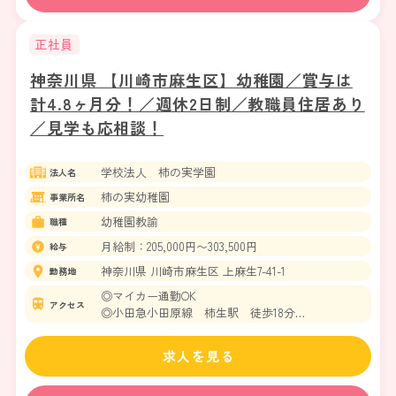
正社員
神奈川県 【川崎市麻生区】幼稚園／賞与は
計4.8ヶ月分！／週休2日制／教職員住居あり
／見学も応相談！
学校法人 柿の実学園
法人名
柿の実幼稚園
事業所名
幼稚園教諭
職種
月給制：205,000円〜303,500円
給与
神奈川県 川崎市麻生区 上麻生7-41-1
勤務地
◎マイカー通勤OK
アクセス
◎小田急小田原線 柿生駅 徒歩18分
◎小田急バス・東急バス・かなちゅうバス
亀井橋バス停から徒歩約2分
求人を見る