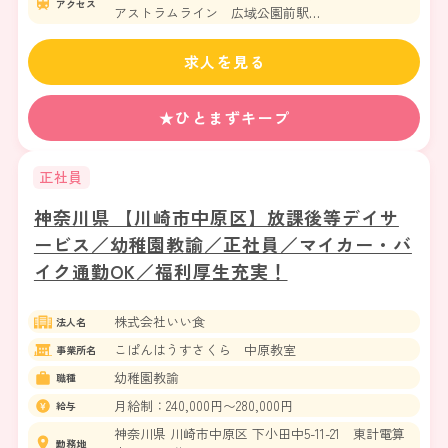
アクセス
アストラムライン 広域公園前駅
アストラムライン 大塚駅
求人を見る
★ひとまずキープ
正社員
神奈川県 【川崎市中原区】放課後等デイサ
ービス／幼稚園教諭／正社員／マイカー・バ
イク通勤OK／福利厚生充実！
株式会社いい食
法人名
こぱんはうすさくら 中原教室
事業所名
幼稚園教諭
職種
月給制：240,000円〜280,000円
給与
神奈川県 川崎市中原区 下小田中5-11-21 東計電算
勤務地