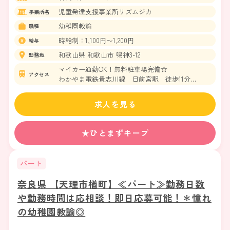
児童発達支援事業所リズムジカ
事業所名
幼稚園教諭
職種
時給制：1,100円〜1,200円
給与
和歌山県 和歌山市 鳴神3-12
勤務地
マイカー通勤OK！無料駐車場完備☆
アクセス
わかやま電鉄貴志川線 日前宮駅 徒歩11分
わかやま電鉄貴志川線 和歌山駅
求人を見る
★ひとまずキープ
パート
奈良県 【天理市楢町】≪パート≫勤務日数
や勤務時間は応相談！即日応募可能！＊憧れ
の幼稚園教諭◎