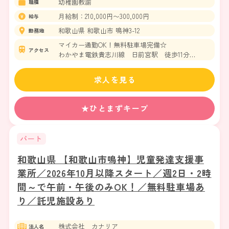
幼稚園教諭
職種
月給制：210,000円〜300,000円
給与
和歌山県 和歌山市 鳴神3-12
勤務地
マイカー通勤OK！無料駐車場完備☆
アクセス
わかやま電鉄貴志川線 日前宮駅 徒歩11分
わかやま電鉄貴志川線 和歌山駅
求人を見る
★ひとまずキープ
パート
和歌山県 【和歌山市鳴神】児童発達支援事
業所／2026年10月以降スタート／週2日・2時
間～で午前・午後のみOK！／無料駐車場あ
り／託児施設あり
株式会社 カナリア
法人名