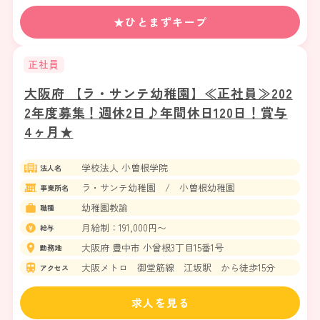
★ひとまずキープ
正社員
大阪府 【ラ・サンテ幼稚園】≪正社員≫202
2年度募集！週休2日♪年間休日120日！賞与
4ヶ月★
学校法人 小曽根学院
法人名
ラ・サンテ幼稚園 / 小曽根幼稚園
事業所名
幼稚園教諭
職種
月給制：191,000円〜
給与
大阪府 豊中市 小曾根3丁目15番1号
勤務地
大阪メトロ 御堂筋線 江坂駅 から徒歩15分
アクセス
求人を見る