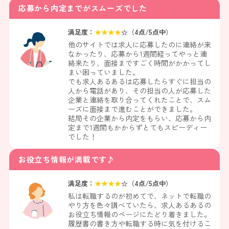
応募から内定までがスムーズでした
満足度：
★
★
★
★
☆（
4
点/5点中）
他のサイトでは求人に応募したのに連絡が来
なかったり、応募から1週間経ってやっと連
絡来たり、面接まですごく時間がかかってし
まい困っていました。
でも求人あるあるは応募したらすぐに担当の
人から電話があり、その担当の人が応募した
企業と連絡を取り合ってくれたことで、スム
ーズに面接まで進むことができました。
結局その企業から内定をもらい、応募から内
定まで1週間もかからずとてもスピーディー
でした！
お役立ち情報が満載です♪
満足度：
★
★
★
★
☆（
4
点/5点中）
私は転職するのが初めてで、ネットで転職の
やり方を色々調べていたら、求人あるあるの
お役立ち情報のページにたどり着きました。
履歴書の書き方や転職する時に気を付けるこ