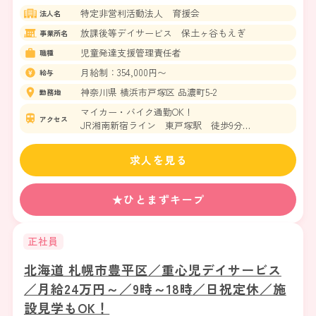
特定非営利活動法人 育援会
法人名
放課後等デイサービス 保土ヶ谷もえぎ
事業所名
児童発達支援管理責任者
職種
月給制：354,000円〜
給与
神奈川県 横浜市戸塚区 品濃町5-2
勤務地
マイカー・バイク通勤OK！
アクセス
JR湘南新宿ライン 東戸塚駅 徒歩9分
JR横須賀線 東戸塚駅 徒歩9分
求人を見る
★ひとまずキープ
正社員
北海道 札幌市豊平区／重心児デイサービス
／月給24万円～／9時～18時／日祝定休／施
設見学もOK！