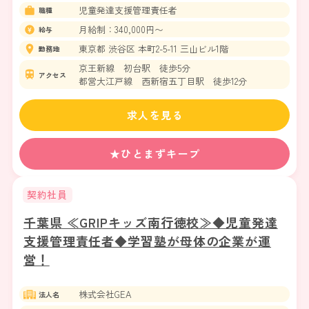
児童発達支援管理責任者
職種
月給制：340,000円〜
給与
東京都 渋谷区 本町2-5-11 三山ビル1階
勤務地
京王新線 初台駅 徒歩5分
アクセス
都営大江戸線 西新宿五丁目駅 徒歩12分
求人を見る
★ひとまずキープ
契約社員
千葉県 ≪GRIPキッズ南行徳校≫◆児童発達
支援管理責任者◆学習塾が母体の企業が運
営！
株式会社GEA
法人名