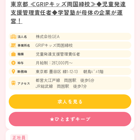
東京都 ≪GRIPキッズ両国緑校≫◆児童発達
支援管理責任者◆学習塾が母体の企業が運
営！
株式会社GEA
法人名
GRIPキッズ両国緑校
事業所名
児童発達支援管理責任者
職種
月給制：287,000円〜
給与
東京都 墨田区 緑1-12-13 朝鳥ﾋﾞﾙ1階
勤務地
都営大江戸線 両国駅 徒歩5分
アクセス
JR総武線 両国駅 徒歩7分
求人を見る
★ひとまずキープ
正社員