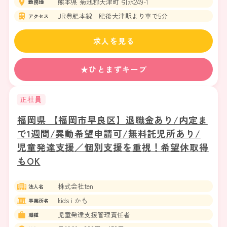
熊本県 菊池郡大津町 引水249-1
勤務地
JR豊肥本線 肥後大津駅より車で5分
アクセス
求人を見る
★ひとまずキープ
正社員
福岡県 【福岡市早良区】退職金あり/内定ま
で1週間/異動希望申請可/無料託児所あり/
児童発達支援／個別支援を重視！希望休取得
もOK
株式会社ten
法人名
kids i かも
事業所名
児童発達支援管理責任者
職種