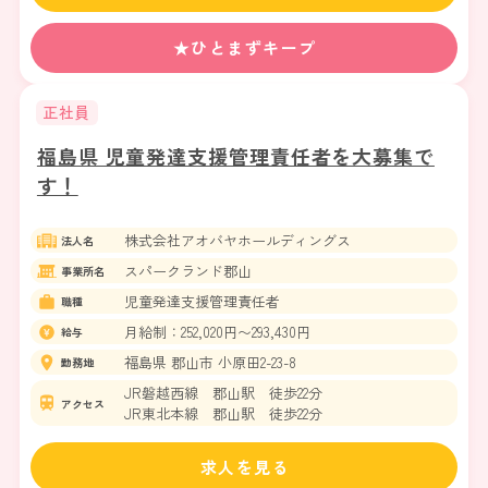
★ひとまずキープ
正社員
福島県 児童発達支援管理責任者を大募集で
す！
株式会社アオバヤホールディングス
法人名
スパークランド郡山
事業所名
児童発達支援管理責任者
職種
月給制：252,020円〜293,430円
給与
福島県 郡山市 小原田2-23-8
勤務地
JR磐越西線 郡山駅 徒歩22分
アクセス
JR東北本線 郡山駅 徒歩22分
求人を見る