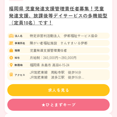
福岡県 児童発達支援管理責任者募集！児童
発達支援、放課後等デイサービスの多機能型
（定員10名）です！
特定非営利活動法人 伊都福祉サービス協会
法人名
障がい者福祉施設 さんすまいる伊都
事業所名
児童発達支援管理責任者
職種
月給制：240,000円〜280,000円
給与
福岡県 糸島市 高田4-15-24
勤務地
JR筑肥東線 周船寺駅 徒歩14分
アクセス
JR筑肥東線 波多江駅 徒歩16分
※無料駐車場あり。
求人を見る
★ひとまずキープ