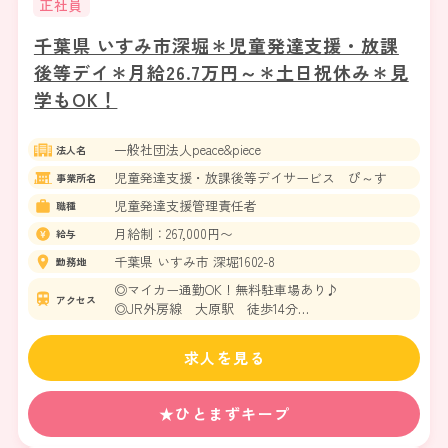
正社員
千葉県 いすみ市深堀＊児童発達支援・放課
後等デイ＊月給26.7万円～＊土日祝休み＊見
学もOK！
一般社団法人peace&piece
法人名
児童発達支援・放課後等デイサービス ぴ～す
事業所名
児童発達支援管理責任者
職種
月給制：267,000円〜
給与
千葉県 いすみ市 深堀1602-8
勤務地
◎マイカー通勤OK！無料駐車場あり♪
アクセス
◎JR外房線 大原駅 徒歩14分
◎いすみ鉄道 大原駅 徒歩14分
求人を見る
★ひとまずキープ