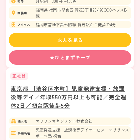
月給制：300円〜450円
給与
福岡県 福岡市早良区 賀茂3丁目26-17COCOハウスB
勤務地
棟
福岡市営地下鉄七隈線 賀茂駅から徒歩で4分
アクセス
求人を見る
★ひとまずキープ
正社員
東京都 【渋谷区本町】児童発達支援・放課
後等デイ／年収550万円以上も可能／完全週
休2日／初台駅徒歩5分
マリリンマネジメント株式会社
法人名
児童発達支援・放課後等デイサービス マリリンス
事業所名
ポーツ塾 初台