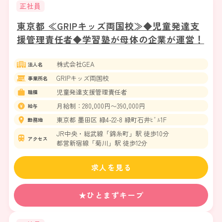
正社員
東京都 ≪GRIPキッズ両国校≫◆児童発達支
援管理責任者◆学習塾が母体の企業が運営！
株式会社GEA
法人名
GRIPキッズ両国校
事業所名
児童発達支援管理責任者
職種
月給制：280,000円〜390,000円
給与
東京都 墨田区 緑4-22-8 緑町石井ﾋﾞﾙ1F
勤務地
JR中央・総武線「錦糸町」駅 徒歩10分
アクセス
都営新宿線「菊川」駅 徒歩12分
求人を見る
★ひとまずキープ