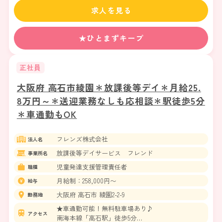
求人を見る
★ひとまずキープ
正社員
大阪府 高石市綾園＊放課後等デイ＊月給25.
8万円～＊送迎業務なしも応相談＊駅徒歩5分
＊車通勤もOK
フレンズ株式会社
法人名
放課後等デイサービス フレンド
事業所名
児童発達支援管理責任者
職種
月給制：258,000円〜
給与
大阪府 高石市 綾園2-2-9
勤務地
★車通勤可能！無料駐車場あり♪
アクセス
南海本線「高石駅」徒歩5分