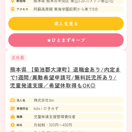
熊本県 熊本市中央区 帯山3-20-17メゾン帯山102
勤務地
阿蘇高原線 東海学園前駅から車で8分
アクセス
求人を見る
★ひとまずキープ
正社員
熊本県 【菊池郡大津町】退職金あり/内定ま
で1週間/異動希望申請可/無料託児所あり/
児童発達支援／希望休取得もOK◎
株式会社ten
法人名
kids i ひきみず
事業所名
児童発達支援管理責任者
職種
月給制：300円〜450円
給与