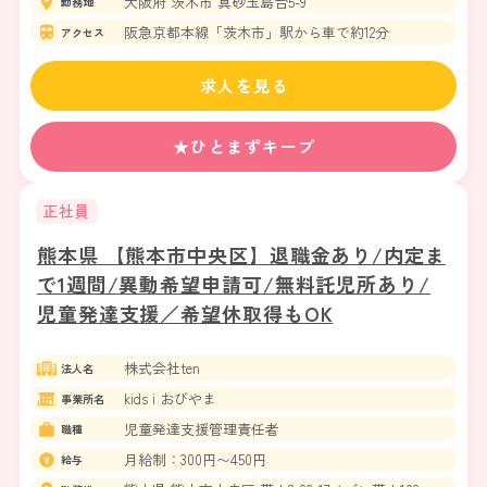
大阪府 茨木市 真砂玉島台5-9
勤務地
阪急京都本線「茨木市」駅から車で約12分
アクセス
求人を見る
★ひとまずキープ
正社員
熊本県 【熊本市中央区】退職金あり/内定ま
で1週間/異動希望申請可/無料託児所あり/
児童発達支援／希望休取得もOK
株式会社ten
法人名
kids i おびやま
事業所名
児童発達支援管理責任者
職種
月給制：300円〜450円
給与