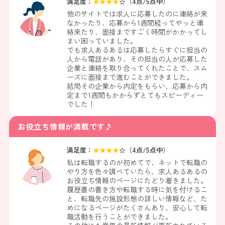
満足度：
★
★
★
★
☆（
4
点/5点中）
他のサイトでは求人に応募したのに連絡が来
なかったり、応募から1週間経ってやっと連
絡来たり、面接まですごく時間がかかってし
まい困っていました。
でも求人あるあるは応募したらすぐに担当の
人から電話があり、その担当の人が応募した
企業と連絡を取り合ってくれたことで、スム
ーズに面接まで進むことができました。
結局その企業から内定をもらい、応募から内
定まで1週間もかからずとてもスピーディー
でした！
お役立ち情報が満載です♪
満足度：
★
★
★
★
☆（
4
点/5点中）
私は転職するのが初めてで、ネットで転職の
やり方を色々調べていたら、求人あるあるの
お役立ち情報のページにたどり着きました。
履歴書の書き方や転職する時に気を付けるこ
と、転職先の施設形態の詳しい情報など、た
めになるページがたくさんあり、安心して転
職活動を行うことができました。