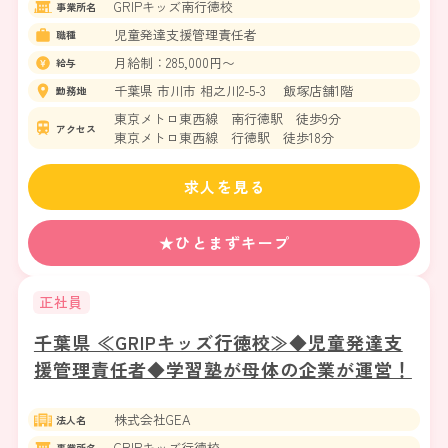
GRIPキッズ南行徳校
事業所名
児童発達支援管理責任者
職種
月給制：285,000円〜
給与
千葉県 市川市 相之川2-5-3 飯塚店舗1階
勤務地
東京メトロ東西線 南行徳駅 徒歩9分
アクセス
東京メトロ東西線 行徳駅 徒歩18分
求人を見る
★ひとまずキープ
正社員
千葉県 ≪GRIPキッズ行徳校≫◆児童発達支
援管理責任者◆学習塾が母体の企業が運営！
株式会社GEA
法人名
GRIPキッズ行徳校
事業所名