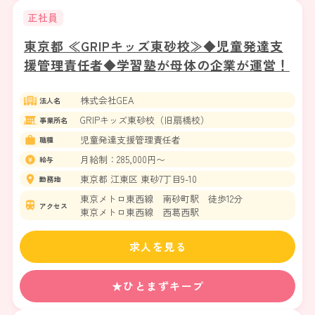
正社員
東京都 ≪GRIPキッズ東砂校≫◆児童発達支
援管理責任者◆学習塾が母体の企業が運営！
株式会社GEA
法人名
GRIPキッズ東砂校（旧扇橋校）
事業所名
児童発達支援管理責任者
職種
月給制：285,000円〜
給与
東京都 江東区 東砂7丁目9-10
勤務地
東京メトロ東西線 南砂町駅 徒歩12分
アクセス
東京メトロ東西線 西葛西駅
求人を見る
★ひとまずキープ