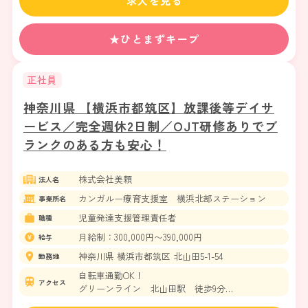
求人を見る
★ひとまずキープ
正社員
神奈川県 【横浜市都筑区】放課後等デイサ
ービス／完全週休2日制／OJT研修ありでブ
ランクのある方も安心！
株式会社美頼
法人名
カンガルー療育支援室 横浜北部ステーション
事業所名
児童発達支援管理責任者
職種
月給制：300,000円〜390,000円
給与
神奈川県 横浜市都筑区 北山田5-1-54
勤務地
自転車通勤OK！
アクセス
グリーンライン 北山田駅 徒歩9分
横浜市ブルーライン センター北駅