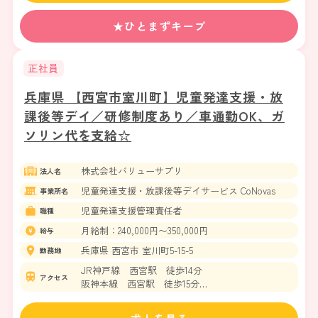
★ひとまずキープ
正社員
兵庫県 【西宮市室川町】児童発達支援・放
課後等デイ／研修制度あり／車通勤OK、ガ
ソリン代を支給☆
株式会社バリューサプリ
法人名
児童発達支援・放課後等デイサービス CoNovas
事業所名
児童発達支援管理責任者
職種
月給制：240,000円〜350,000円
給与
兵庫県 西宮市 室川町5-15-5
勤務地
JR神戸線 西宮駅 徒歩14分
アクセス
阪神本線 西宮駅 徒歩15分
阪急阪神バス 市民運動場前より徒歩3分