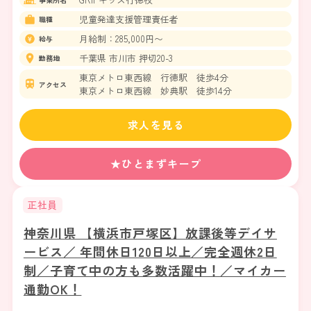
児童発達支援管理責任者
職種
月給制：285,000円〜
給与
千葉県 市川市 押切20-3
勤務地
東京メトロ東西線 行徳駅 徒歩4分
アクセス
東京メトロ東西線 妙典駅 徒歩14分
求人を見る
★ひとまずキープ
正社員
神奈川県 【横浜市戸塚区】放課後等デイサ
ービス／ 年間休日120日以上／完全週休2日
制／子育て中の方も多数活躍中！／マイカー
通勤OK！