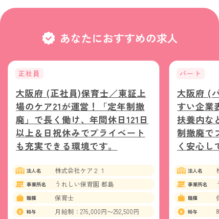
あなたにおすすめの求人
正社員
パート
大阪府 (正社員)保育士／東証上
大阪府 (
場のケア21が運営！「定年制撤
すい企業
廃」で長く働け、年間休日121日
扶養内な
以上＆日祝休みでプライベート
制撤廃で
も充実できる環境です。
く安心し
株式会社ケア２１
法人名
法人名
うれしい保育園 都島
事業所名
事業所名
保育士
職種
職種
月給制：276,000円〜292,500円
給与
給与