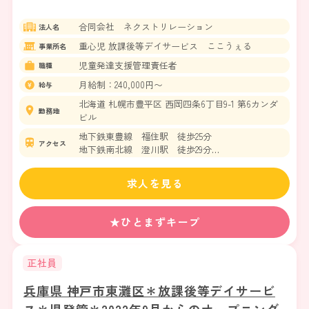
合同会社 ネクストリレーション
法人名
重心児 放課後等デイサービス ここうぇる
事業所名
児童発達支援管理責任者
職種
月給制：240,000円〜
給与
北海道 札幌市豊平区 西岡四条6丁目9-1 第6カンダ
勤務地
ビル
地下鉄東豊線 福住駅 徒歩25分
アクセス
地下鉄南北線 澄川駅 徒歩29分
中央バス「西岡4条6丁目」バス停 徒歩1分
求人を見る
★ひとまずキープ
正社員
兵庫県 神戸市東灘区＊放課後等デイサービ