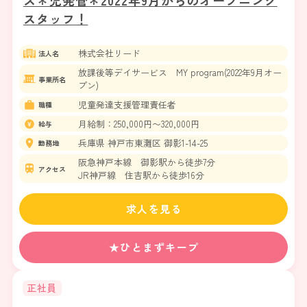
ス＊児発管＊2022年9月からのオープニング
スタッフ！
株式会社リード
法人名
放課後等デイサービス MY program(2022年9月オー
事業所名
プン)
児童発達支援管理責任者
職種
月給制：250,000円〜320,000円
給与
兵庫県 神戸市東灘区 御影1-14-25
勤務地
阪急神戸本線 御影駅から徒歩7分
アクセス
JR神戸線 住吉駅から徒歩16分
求人を見る
★ひとまずキープ
正社員