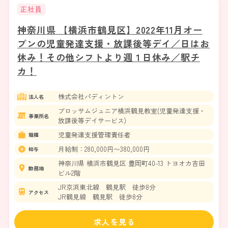
正社員
神奈川県 【横浜市鶴見区】2022年11月オー
プンの児童発達支援・放課後等デイ／日はお
休み！その他シフトより週１日休み／駅チ
カ！
株式会社パディントン
法人名
ブロッサムジュニア横浜鶴見教室(児童発達支援・
事業所名
放課後等デイサービス)
児童発達支援管理責任者
職種
月給制：280,000円〜380,000円
給与
神奈川県 横浜市鶴見区 豊岡町40-13 トヨオカ吉田
勤務地
ビル2階
JR京浜東北線 鶴見駅 徒歩8分
アクセス
JR鶴見線 鶴見駅 徒歩8分
求人を見る